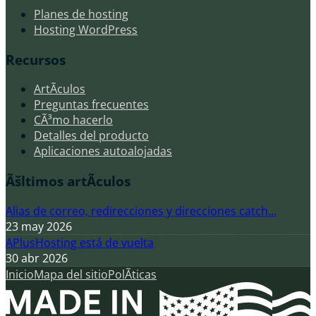
Planes de hosting
Hosting WordPress
Recursos
ArtÃ­culos
Preguntas frecuentes
CÃ³mo hacerlo
Detalles del producto
Aplicaciones autoalojadas
Ãšltimos artÃ­culos
Alias de correo, redirecciones y direcciones catch...
23 may 2026
APlusHosting está de vuelta
30 abr 2026
Inicio
Mapa del sitio
PolÃ­ticas