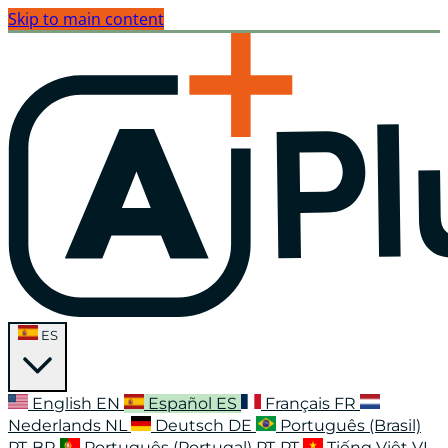
Skip to main content
ES
English
EN
Español
ES
Français
FR
Nederlands
NL
Deutsch
DE
Português (Brasil)
PT-BR
Português (Portugal)
PT-PT
Tiếng Việt
VI