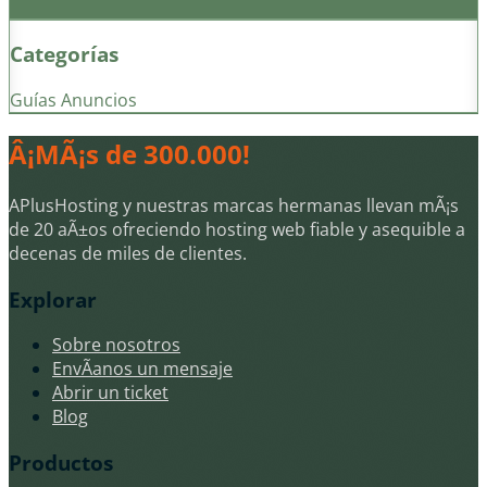
Categorías
Guías
Anuncios
Â¡MÃ¡s de 300.000!
APlusHosting y nuestras marcas hermanas llevan mÃ¡s
de 20 aÃ±os ofreciendo hosting web fiable y asequible a
decenas de miles de clientes.
Explorar
Sobre nosotros
EnvÃ­anos un mensaje
Abrir un ticket
Blog
Productos