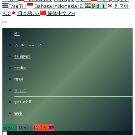
ไทย
TH
Bahasa Indonesia
ID
हिंदी
HI
한국어
KO
日本語
JA
简体中文
ZH
होम
WORDPRESS
वेब होस्टिंग
तकनीक
फीचर्स
BLOG
हमारे बारे में
संपर्क
Sign in
Demo
Order करें