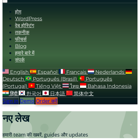
होम
WordPress
वेब होस्टिंग
तकनीक
फीचर्स
Blog
हमारे बारे में
संपर्क
English
Español
Français
Nederlands
Deutsch
Português (Brasil)
Português
(Portugal)
Tiếng Việt
ไทย
Bahasa Indonesia
हिंदी
한국어
日本語
简体中文
Sign in
Demo
Order करें
नए लेख
हमारी team की खबरें, guides और updates