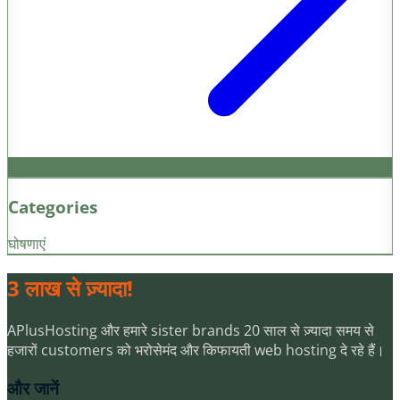
Categories
घोषणाएं
3 लाख से ज़्यादा!
APlusHosting और हमारे sister brands 20 साल से ज़्यादा समय से
हजारों customers को भरोसेमंद और किफायती web hosting दे रहे हैं।
और जानें