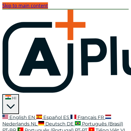
Skip to main content
HI
English
EN
Español
ES
Français
FR
Nederlands
NL
Deutsch
DE
Português (Brasil)
PT-BR
Português (Portugal)
PT-PT
Tiếng Việt
VI