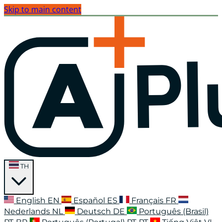
Skip to main content
TH
English
EN
Español
ES
Français
FR
Nederlands
NL
Deutsch
DE
Português (Brasil)