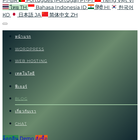
PT-BR
Português (Portugal)
PT-PT
Tiếng Việt
VI
ไทย
TH
Bahasa Indonesia
ID
हिंदी
HI
한국어
KO
日本語
JA
简体中文
ZH
หน้าแรก
WORDPRESS
WEB HOSTING
เทคโนโลยี
ฟีเจอร์
BLOG
เกี่ยวกับเรา
CHAT
ล็อกอิน
Demo
สั่งซื้อ