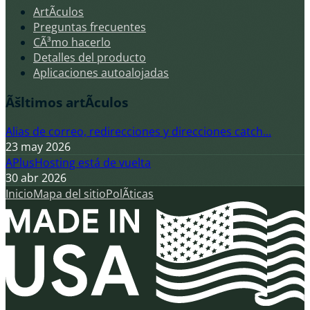
ArtÃ­culos
Preguntas frecuentes
CÃ³mo hacerlo
Detalles del producto
Aplicaciones autoalojadas
Ãšltimos artÃ­culos
Alias de correo, redirecciones y direcciones catch...
23 may 2026
APlusHosting está de vuelta
30 abr 2026
Inicio
Mapa del sitio
PolÃ­ticas