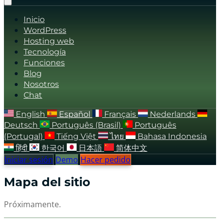
Inicio
WordPress
Hosting web
Tecnología
Funciones
Blog
Nosotros
Chat
English
Español
Français
Nederlands
Deutsch
Português (Brasil)
Português
(Portugal)
Tiếng Việt
ไทย
Bahasa Indonesia
हिंदी
한국어
日本語
简体中文
Iniciar sesión
Demo
Hacer pedido
Mapa del sitio
Próximamente.