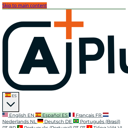
Skip to main content
ES
English
EN
Español
ES
Français
FR
Nederlands
NL
Deutsch
DE
Português (Brasil)
PT-BR
Português (Portugal)
PT-PT
Tiếng Việt
VI