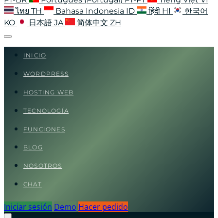
ไทย
TH
Bahasa Indonesia
ID
हिंदी
HI
한국어
KO
日本語
JA
简体中文
ZH
INICIO
WORDPRESS
HOSTING WEB
TECNOLOGÍA
FUNCIONES
BLOG
NOSOTROS
CHAT
Iniciar sesión
Demo
Hacer pedido