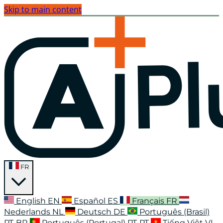
Skip to main content
FR
English
EN
Español
ES
Français
FR
Nederlands
NL
Deutsch
DE
Português (Brasil)
PT-BR
Português (Portugal)
PT-PT
Tiếng Việt
VI