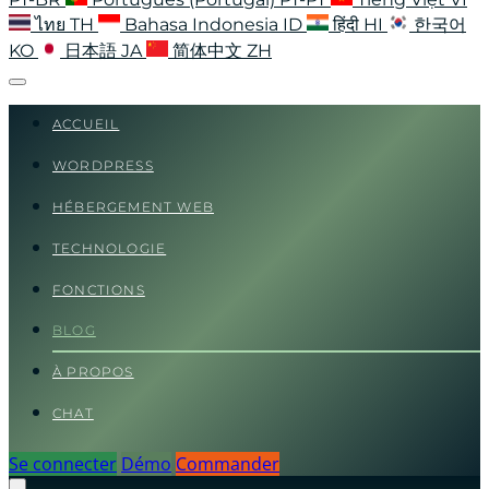
ไทย
TH
Bahasa Indonesia
ID
हिंदी
HI
한국어
KO
日本語
JA
简体中文
ZH
ACCUEIL
WORDPRESS
HÉBERGEMENT WEB
TECHNOLOGIE
FONCTIONS
BLOG
À PROPOS
CHAT
Se connecter
Démo
Commander