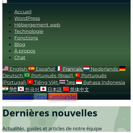
Accueil
WordPress
Hébergement web
Technologie
Fonctions
Blog
À propos
Chat
English
Español
Français
Nederlands
Deutsch
Português (Brasil)
Português
(Portugal)
Tiếng Việt
ไทย
Bahasa Indonesia
हिंदी
한국어
日本語
简体中文
Se connecter
Démo
Commander
Dernières nouvelles
Actualités, guides et articles de notre équipe