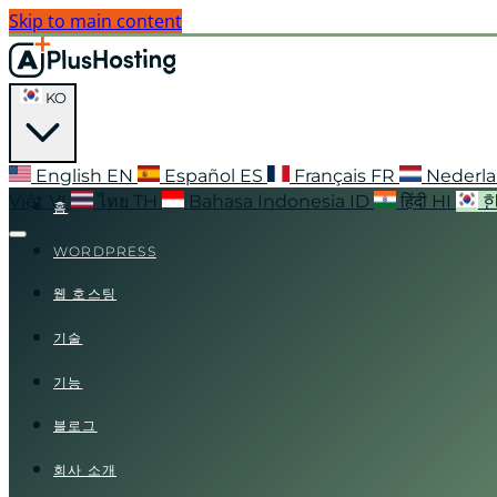
Skip to main content
KO
English
EN
Español
ES
Français
FR
Nederl
Việt
VI
ไทย
TH
Bahasa Indonesia
ID
हिंदी
HI
홈
WORDPRESS
웹 호스팅
기술
기능
블로그
회사 소개