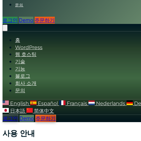
문의
로그인
Demo
주문하기
홈
WordPress
웹 호스팅
기술
기능
블로그
회사 소개
문의
English
Español
Français
Nederlands
De
日本語
简体中文
로그인
Demo
주문하기
사용 안내