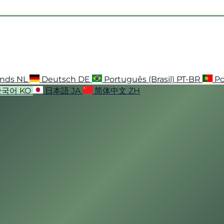
ands
NL
Deutsch
DE
Português (Brasil)
PT-BR
Po
한국어
KO
日本語
JA
简体中文
ZH