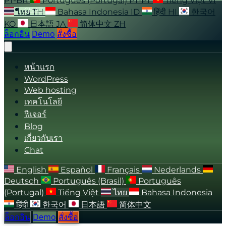
PT-BR
Português (Portugal)
PT-PT
Tiếng Việt
VI
CHAT
ไทย
TH
Bahasa Indonesia
ID
हिंदी
HI
한국어
KO
日本語
JA
简体中文
ZH
ล็อกอิน
Demo
สั่งซื้อ
หน้าแรก
WordPress
Web hosting
เทคโนโลยี
ฟีเจอร์
Blog
เกี่ยวกับเรา
Chat
English
Español
Français
Nederlands
Deutsch
Português (Brasil)
Português
(Portugal)
Tiếng Việt
ไทย
Bahasa Indonesia
हिंदी
한국어
日本語
简体中文
ล็อกอิน
Demo
สั่งซื้อ