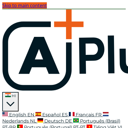
Skip to main content
HI
English
EN
Español
ES
Français
FR
Nederlands
NL
Deutsch
DE
Português (Brasil)
PT-BR
Português (Portugal)
PT-PT
Tiếng Việt
VI