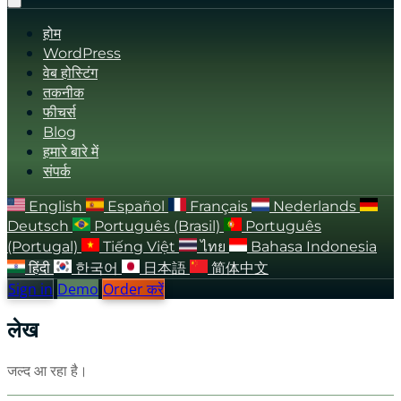
होम
WordPress
वेब होस्टिंग
तकनीक
फीचर्स
Blog
हमारे बारे में
संपर्क
English
Español
Français
Nederlands
Deutsch
Português (Brasil)
Português
(Portugal)
Tiếng Việt
ไทย
Bahasa Indonesia
हिंदी
한국어
日本語
简体中文
Sign in
Demo
Order करें
लेख
जल्द आ रहा है।