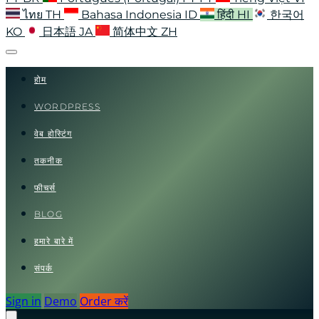
ไทย
TH
Bahasa Indonesia
ID
हिंदी
HI
한국어
KO
日本語
JA
简体中文
ZH
होम
WORDPRESS
वेब होस्टिंग
तकनीक
फीचर्स
BLOG
हमारे बारे में
संपर्क
Sign in
Demo
Order करें