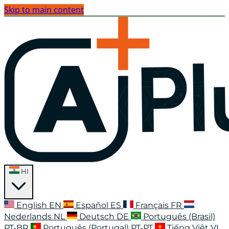
Skip to main content
HI
English
EN
Español
ES
Français
FR
Nederlands
NL
Deutsch
DE
Português (Brasil)
PT-BR
Português (Portugal)
PT-PT
Tiếng Việt
VI