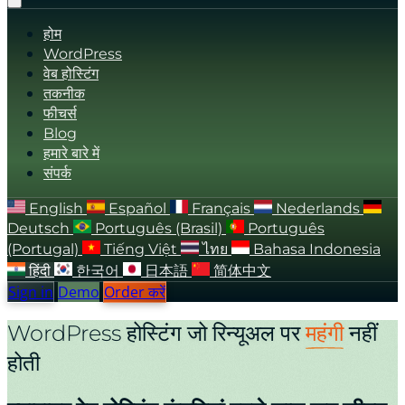
होम
WordPress
वेब होस्टिंग
तकनीक
फीचर्स
Blog
हमारे बारे में
संपर्क
English
Español
Français
Nederlands
Deutsch
Português (Brasil)
Português
(Portugal)
Tiếng Việt
ไทย
Bahasa Indonesia
हिंदी
한국어
日本語
简体中文
Sign in
Demo
Order करें
WordPress होस्टिंग जो रिन्यूअल पर
महंगी
नहीं
होती