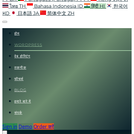
ไทย
TH
Bahasa Indonesia
ID
हिंदी
HI
한국어
KO
日本語
JA
简体中文
ZH
होम
WORDPRESS
वेब होस्टिंग
तकनीक
फीचर्स
BLOG
हमारे बारे में
संपर्क
Sign in
Demo
Order करें