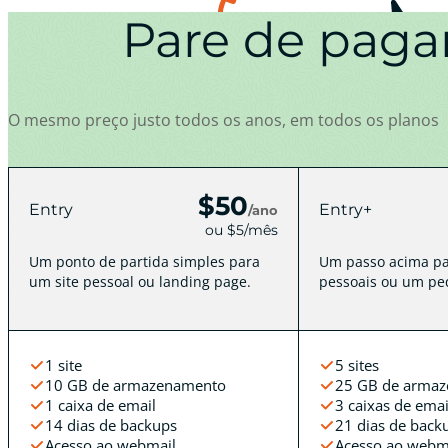
Pare de paga
O mesmo preço justo todos os anos, em todos os planos
$50
Entry
Entry+
/ano
ou $5/mês
Um ponto de partida simples para
Um passo acima pa
um site pessoal ou landing page.
pessoais ou um peq
1 site
5 sites
10 GB de armazenamento
25 GB de arma
1 caixa de email
3 caixas de emai
14 dias de backups
21 dias de back
Acesso ao webmail
Acesso ao webm