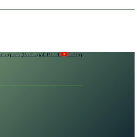
rtuguês (Portugal)
PT-PT
Tiếng