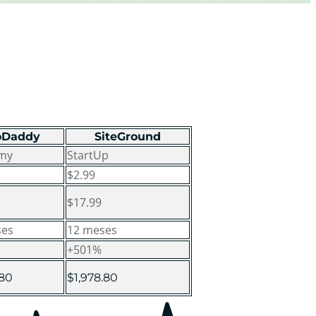
oDaddy
SiteGround
my
StartUp
$2.99
$17.99
ses
12 meses
+501%
.80
$1,978.80