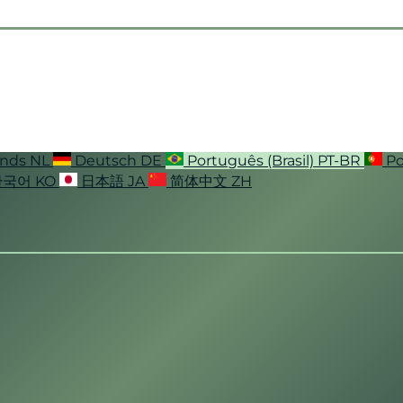
ands
NL
Deutsch
DE
Português (Brasil)
PT-BR
Po
한국어
KO
日本語
JA
简体中文
ZH