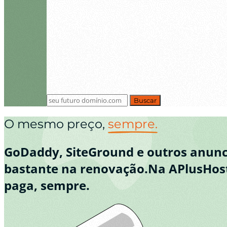
Buscar
O mesmo preço,
sempre.
GoDaddy, SiteGround e outros anun
bastante na renovação.
Na APlusHost
paga, sempre.
|