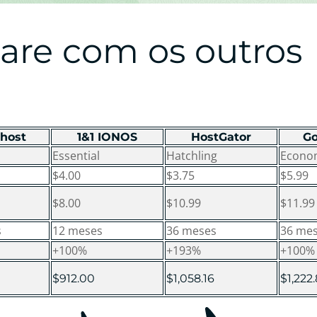
re com os outros
host
1&1 IONOS
HostGator
G
Essential
Hatchling
Econo
$4.00
$3.75
$5.99
$8.00
$10.99
$11.99
s
12 meses
36 meses
36 me
+100%
+193%
+100%
$912.00
$1,058.16
$1,222