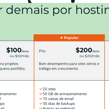
r demais por host
★ Popular
$100
$200
Pro
/ano
/ano
ou $10/mês
ou $20/mês
ra projetos
Bom desempenho para sites sérios e
ueno portfólio.
tráfego em crescimento.
20 sites
zenamento
50 GB de armazenamento
l
10 caixas de email
ups
30 dias de backups
ail
Acesso ao webmail