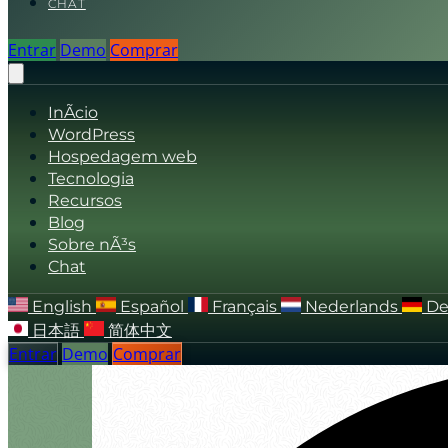
CHAT
Entrar
Demo
Comprar
InÃ­cio
WordPress
Hospedagem web
Tecnologia
Recursos
Blog
Sobre nÃ³s
Chat
English
Español
Français
Nederlands
De
日本語
简体中文
Entrar
Demo
Comprar