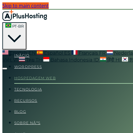
Skip to main content
PT-BR
English
EN
Español
ES
Français
FR
Nederl
INÃ­CIO
Việt
VI
ไทย
TH
Bahasa Indonesia
ID
हिंदी
HI
WORDPRESS
HOSPEDAGEM WEB
TECNOLOGIA
RECURSOS
BLOG
SOBRE NÃ³S