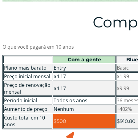
Compa
O que você pagará em 10 anos
Com a gente
Blue
Plano mais barato
Entry
Basic
Preço inicial mensal
$4.17
$1.99
Preço de renovação
$4.17
$9.99
mensal
Período inicial
Todos os anos
36 mese
Aumento de preço
Nenhum
+402%
Custo total em 10
$500
$910.80
anos