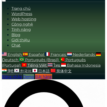
Trang chủ
WordPress
Web hosting
Công nghệ
Tính năng
Blog
Giới thiệu
Chat
English
Español
Français
Nederlands
Deutsch
Português (Brasil)
Português
(Portugal)
Tiếng Việt
ไทย
Bahasa Indonesia
हिंदी
한국어
日本語
简体中文
Đăng nhập
Demo
Đặt hàng