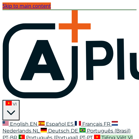
Skip to main content
VI
English
EN
Español
ES
Français
FR
Nederlands
NL
Deutsch
DE
Português (Brasil)
PT-BR
Português (Portugal)
PT-PT
Tiếng Việt
VI