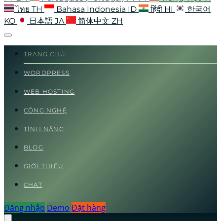
ไทย
TH
Bahasa Indonesia
ID
हिंदी
HI
한국어
KO
日本語
JA
简体中文
ZH
TRANG CHỦ
WORDPRESS
WEB HOSTING
CÔNG NGHỆ
TÍNH NĂNG
BLOG
GIỚI THIỆU
CHAT
Đăng nhập
Demo
Đặt hàng