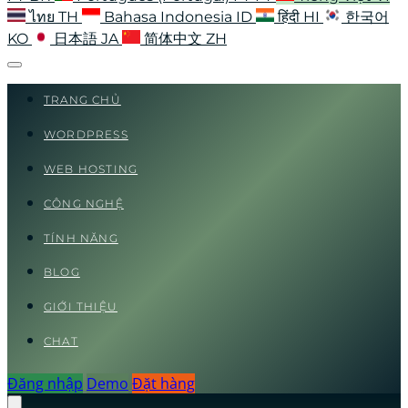
ไทย
TH
Bahasa Indonesia
ID
हिंदी
HI
한국어
KO
日本語
JA
简体中文
ZH
TRANG CHỦ
WORDPRESS
WEB HOSTING
CÔNG NGHỆ
TÍNH NĂNG
BLOG
GIỚI THIỆU
CHAT
Đăng nhập
Demo
Đặt hàng