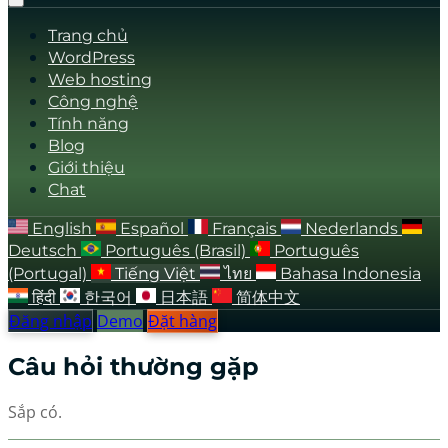
Trang chủ
WordPress
Web hosting
Công nghệ
Tính năng
Blog
Giới thiệu
Chat
English
Español
Français
Nederlands
Deutsch
Português (Brasil)
Português
(Portugal)
Tiếng Việt
ไทย
Bahasa Indonesia
हिंदी
한국어
日本語
简体中文
Đăng nhập
Demo
Đặt hàng
Câu hỏi thường gặp
Sắp có.