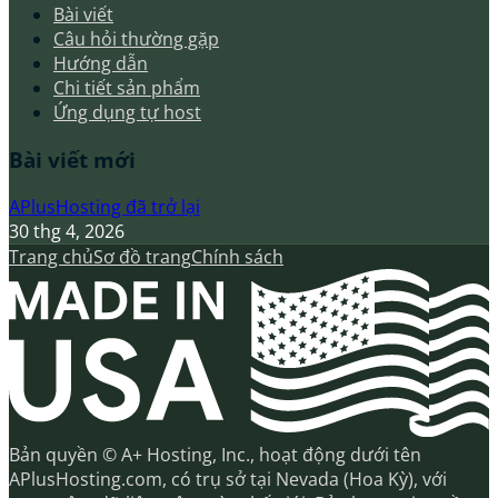
Bài viết
Câu hỏi thường gặp
Hướng dẫn
Chi tiết sản phẩm
Ứng dụng tự host
Bài viết mới
APlusHosting đã trở lại
30 thg 4, 2026
Trang chủ
Sơ đồ trang
Chính sách
Bản quyền © A+ Hosting, Inc., hoạt động dưới tên
APlusHosting.com, có trụ sở tại Nevada (Hoa Kỳ), với