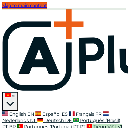
Skip to main content
VI
English
EN
Español
ES
Français
FR
Nederlands
NL
Deutsch
DE
Português (Brasil)
PT-BR
Português (Portugal)
PT-PT
Tiếng Việt
VI