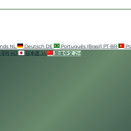
ands
NL
Deutsch
DE
Português (Brasil)
PT-BR
Po
한국어
KO
日本語
JA
简体中文
ZH