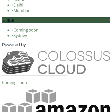
•
Delhi
•
Mumbai
大洋洲
•
Coming soon:
•
Sydney
Powered by
Coming soon