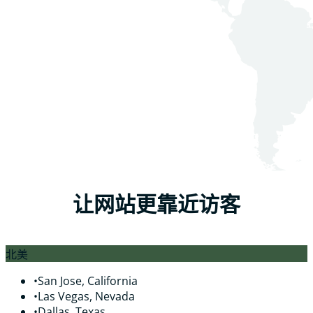
让网站更靠近访客
北美
•
San Jose, California
•
Las Vegas, Nevada
•
Dallas, Texas