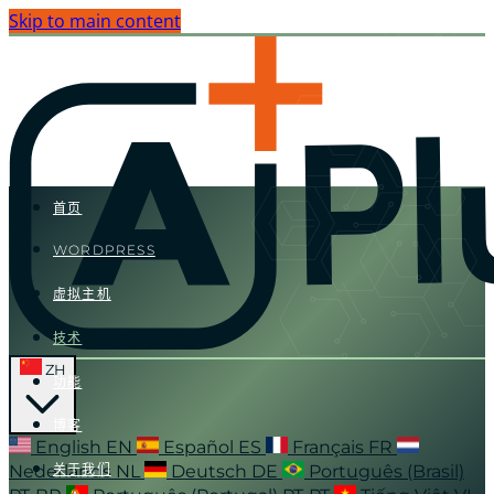
Skip to main content
首页
WORDPRESS
虚拟主机
技术
ZH
功能
博客
English
EN
Español
ES
Français
FR
Nederlands
NL
Deutsch
DE
Português (Brasil)
关于我们