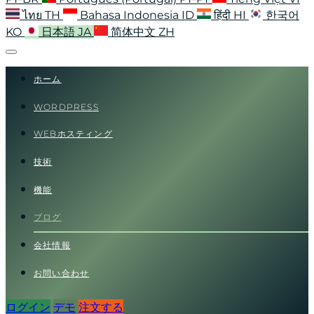
ไทย
TH
Bahasa Indonesia
ID
हिंदी
HI
한국어
KO
日本語
JA
简体中文
ZH
ホーム
WORDPRESS
WEBホスティング
技術
機能
ブログ
会社情報
お問い合わせ
ログイン
デモ
注文する