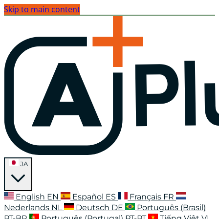
Skip to main content
JA
English
EN
Español
ES
Français
FR
Nederlands
NL
Deutsch
DE
Português (Brasil)
PT-BR
Português (Portugal)
PT-PT
Tiếng Việt
VI