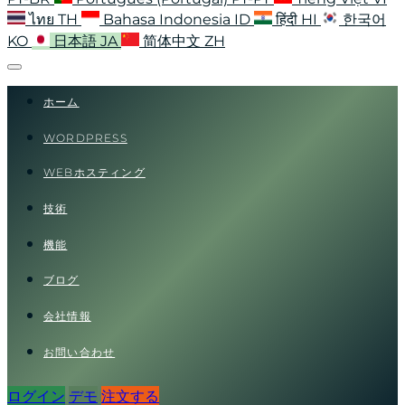
ไทย
TH
Bahasa Indonesia
ID
हिंदी
HI
한국어
KO
日本語
JA
简体中文
ZH
ホーム
WORDPRESS
WEBホスティング
技術
機能
ブログ
会社情報
お問い合わせ
ログイン
デモ
注文する