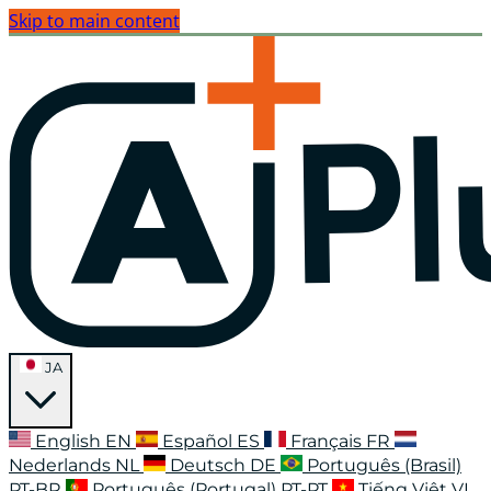
Skip to main content
JA
English
EN
Español
ES
Français
FR
Nederlands
NL
Deutsch
DE
Português (Brasil)
PT-BR
Português (Portugal)
PT-PT
Tiếng Việt
VI