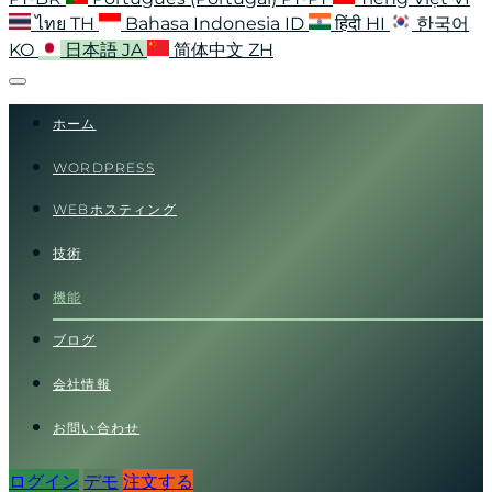
ไทย
TH
Bahasa Indonesia
ID
हिंदी
HI
한국어
KO
日本語
JA
简体中文
ZH
ホーム
WORDPRESS
WEBホスティング
技術
機能
ブログ
会社情報
お問い合わせ
ログイン
デモ
注文する