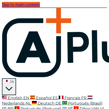
Skip to main content
JA
English
EN
Español
ES
Français
FR
Nederlands
NL
Deutsch
DE
Português (Brasil)
PT-BR
Português (Portugal)
PT-PT
Tiếng Việt
VI