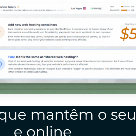
 que mantêm o seu 
e online