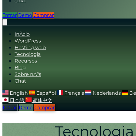
CHAT
Entrar
Demo
Comprar
InÃ­cio
WordPress
Hosting web
Tecnologia
Recursos
Blog
Sobre nÃ³s
Chat
English
Español
Français
Nederlands
De
日本語
简体中文
Entrar
Demo
Comprar
Tecnologia 