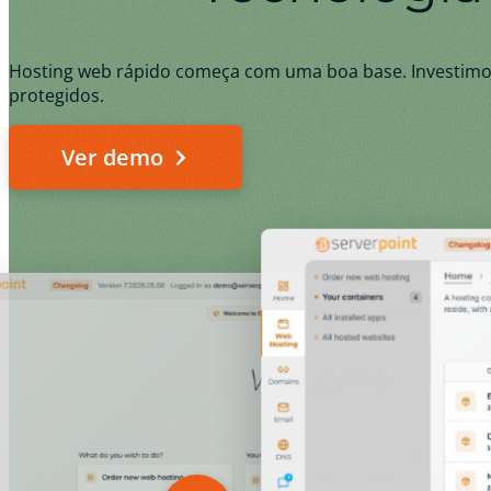
Hosting web rápido começa com uma boa base. Investimos
protegidos.
Ver demo