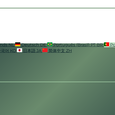
ands
NL
Deutsch
DE
Português (Brasil)
PT-BR
Po
한국어
KO
日本語
JA
简体中文
ZH