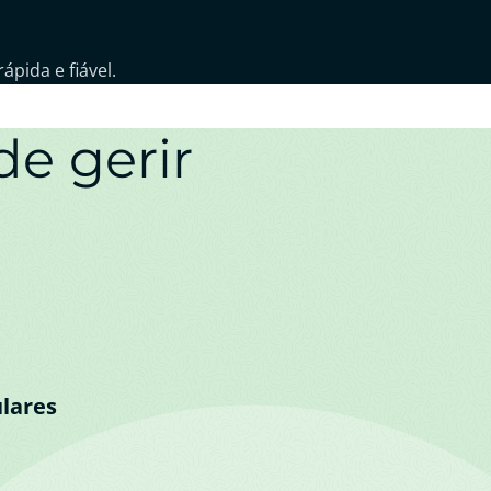
pida e fiável.
de gerir
lares