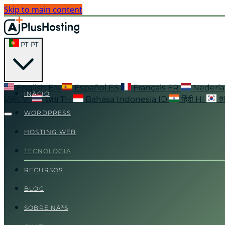
Skip to main content
PT-PT
English
EN
Español
ES
Français
FR
Nederl
INÃ­CIO
Việt
VI
ไทย
TH
Bahasa Indonesia
ID
हिंदी
HI
WORDPRESS
HOSTING WEB
TECNOLOGIA
RECURSOS
BLOG
SOBRE NÃ³S