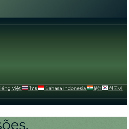
Tiếng Việt
ไทย
Bahasa Indonesia
हिंदी
한국어
ões.