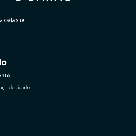
a cada site
do
ento
paço dedicado.