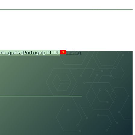
rtuguês (Portugal)
PT-PT
Tiếng