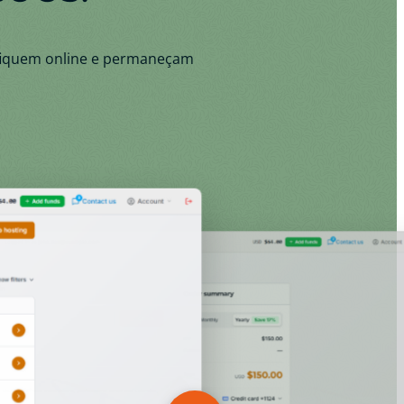
 fiquem online e permaneçam